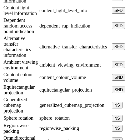
information
Content light
content_light_level_info
SFD
level information
Dependent
random access
dependent_rap_indication
SFD
point indication
Alternative
transfer
alternative_transfer_characteristics
SFD
characteristics
information
Ambient viewing
ambient_viewing_environment
SFD
environment
Content colour
content_colour_volume
SND
volume
Equirectangular
equirectangular_projection
SND
projection
Generalized
cubemap
generalized_cubemap_projection
NS
projection
Sphere rotation
sphere_rotation
NS
Region-wise
regionwise_packing
NS
packing
Omnidirectional