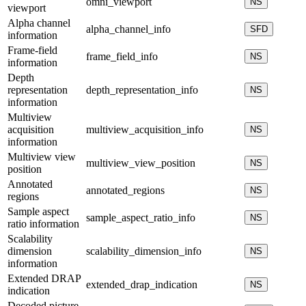
omni_viewport
NS
viewport
Alpha channel
alpha_channel_info
SFD
information
Frame-field
frame_field_info
NS
information
Depth
representation
depth_representation_info
NS
information
Multiview
acquisition
multiview_acquisition_info
NS
information
Multiview view
multiview_view_position
NS
position
Annotated
annotated_regions
NS
regions
Sample aspect
sample_aspect_ratio_info
NS
ratio information
Scalability
dimension
scalability_dimension_info
NS
information
Extended DRAP
extended_drap_indication
NS
indication
Decoded picture