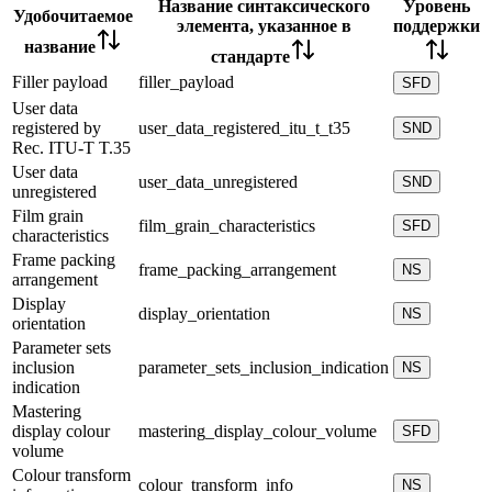
Название синтаксического
Уровень
Удобочитаемое
элемента, указанное в
поддержки
название
стандарте
Filler payload
filler_payload
SFD
User data
registered by
user_data_registered_itu_t_t35
SND
Rec. ITU-T T.35
User data
user_data_unregistered
SND
unregistered
Film grain
film_grain_characteristics
SFD
characteristics
Frame packing
frame_packing_arrangement
NS
arrangement
Display
display_orientation
NS
orientation
Parameter sets
inclusion
parameter_sets_inclusion_indication
NS
indication
Mastering
display colour
mastering_display_colour_volume
SFD
volume
Colour transform
colour_transform_info
NS