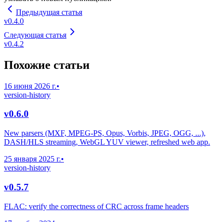
Предыдущая статья
v0.4.0
Следующая статья
v0.4.2
Похожие статьи
16 июня 2026 г.
•
version-history
v0.6.0
New parsers (MXF, MPEG-PS, Opus, Vorbis, JPEG, OGG, ...),
DASH/HLS streaming, WebGL YUV viewer, refreshed web app.
25 января 2025 г.
•
version-history
v0.5.7
FLAC: verify the correctness of CRC across frame headers