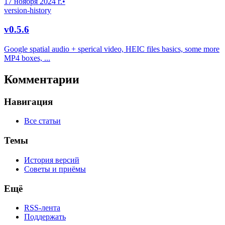
17 ноября 2024 г.
•
version-history
v0.5.6
Google spatial audio + sperical video, HEIC files basics, some more
MP4 boxes, ...
Комментарии
Навигация
Все статьи
Темы
История версий
Советы и приёмы
Ещё
RSS-лента
Поддержать