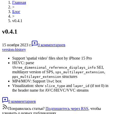
Главная
>
Блог
>
v0.4.1
v0.4.1
15 ноября 2023 г.
0 комментариев
version-history
Support 'spatial video' files shot by iPhone 15 Pro
HEVC: parse
SEI,
three_dimensional_reference_displays_info
multilayer version of SPS,
,
sps_multilayer_extension
structures
pps_multilayer_extension
MP4/MOV: Support
box
lhvC
Visualization: show
and
(if not 0) in
slice_type
layer_id
the header name for AVC/HEVC/VVC streams
0 комментариев
Понравилась статья?
Подпишитесь через RSS
, чтобы
узнавать о новых публикациях.