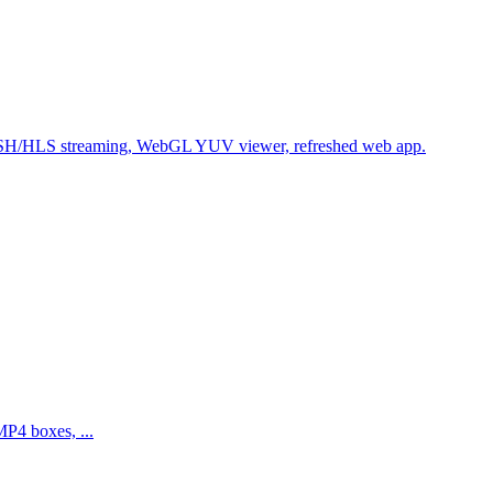
SH/HLS streaming, WebGL YUV viewer, refreshed web app.
MP4 boxes, ...