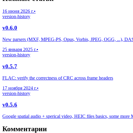
16 июня 2026 г.
•
version-history
v0.6.0
New parsers (MXF, MPEG-PS, Opus, Vorbis, JPEG, OGG, ...), DA
25 января 2025 г.
•
version-history
v0.5.7
FLAC: verify the correctness of CRC across frame headers
17 ноября 2024 г.
•
version-history
v0.5.6
Google spatial audio + sperical video, HEIC files basics, some more 
Комментарии