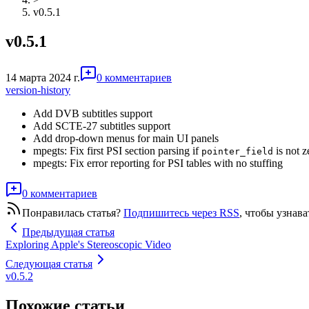
v0.5.1
v0.5.1
14 марта 2024 г.
0 комментариев
version-history
Add DVB subtitles support
Add SCTE-27 subtitles support
Add drop-down menus for main UI panels
mpegts: Fix first PSI section parsing if
is not z
pointer_field
mpegts: Fix error reporting for PSI tables with no stuffing
0 комментариев
Понравилась статья?
Подпишитесь через RSS
, чтобы узнав
Предыдущая статья
Exploring Apple's Stereoscopic Video
Следующая статья
v0.5.2
Похожие статьи