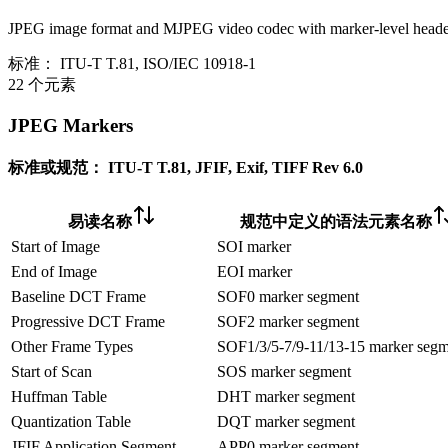
JPEG image format and MJPEG video codec with marker-level header
标准：
ITU-T T.81, ISO/IEC 10918-1
22 个元素
JPEG Markers
标准或规范：
ITU-T T.81, JFIF, Exif, TIFF Rev 6.0
易读名称
规范中定义的语法元素名称
Start of Image
SOI marker
End of Image
EOI marker
Baseline DCT Frame
SOF0 marker segment
Progressive DCT Frame
SOF2 marker segment
Other Frame Types
SOF1/3/5-7/9-11/13-15 marker segm
Start of Scan
SOS marker segment
Huffman Table
DHT marker segment
Quantization Table
DQT marker segment
JFIF Application Segment
APP0 marker segment