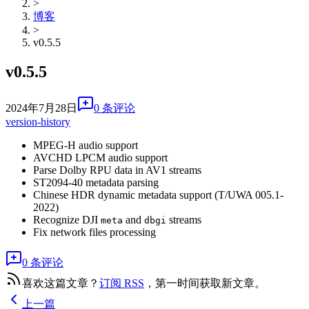
>
博客
>
v0.5.5
v0.5.5
2024年7月28日
0 条评论
version-history
MPEG-H audio support
AVCHD LPCM audio support
Parse Dolby RPU data in AV1 streams
ST2094-40 metadata parsing
Chinese HDR dynamic metadata support (T/UWA 005.1-
2022)
Recognize DJI
and
streams
meta
dbgi
Fix network files processing
0 条评论
喜欢这篇文章？
订阅 RSS
，第一时间获取新文章。
上一篇