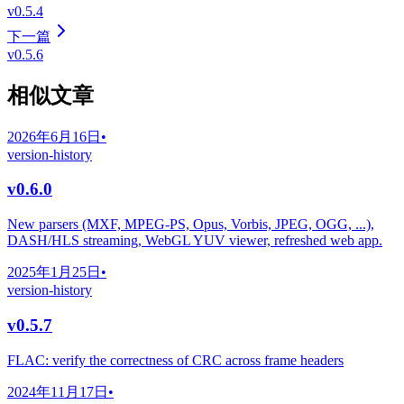
v0.5.4
下一篇
v0.5.6
相似文章
2026年6月16日
•
version-history
v0.6.0
New parsers (MXF, MPEG-PS, Opus, Vorbis, JPEG, OGG, ...),
DASH/HLS streaming, WebGL YUV viewer, refreshed web app.
2025年1月25日
•
version-history
v0.5.7
FLAC: verify the correctness of CRC across frame headers
2024年11月17日
•