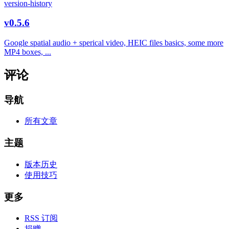
version-history
v0.5.6
Google spatial audio + sperical video, HEIC files basics, some more
MP4 boxes, ...
评论
导航
所有文章
主题
版本历史
使用技巧
更多
RSS 订阅
捐赠