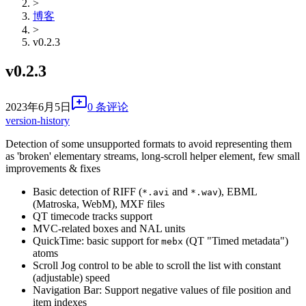
>
博客
>
v0.2.3
v0.2.3
2023年6月5日
0 条评论
version-history
Detection of some unsupported formats to avoid representing them
as 'broken' elementary streams, long-scroll helper element, few small
improvements & fixes
Basic detection of RIFF (
and
), EBML
*.avi
*.wav
(Matroska, WebM), MXF files
QT timecode tracks support
MVC-related boxes and NAL units
QuickTime: basic support for
(QT "Timed metadata")
mebx
atoms
Scroll Jog control to be able to scroll the list with constant
(adjustable) speed
Navigation Bar: Support negative values of file position and
item indexes