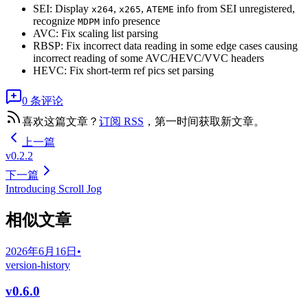
SEI: Display
,
,
info from SEI unregistered,
x264
x265
ATEME
recognize
info presence
MDPM
AVC: Fix scaling list parsing
RBSP: Fix incorrect data reading in some edge cases causing
incorrect reading of some AVC/HEVC/VVC headers
HEVC: Fix short-term ref pics set parsing
0 条评论
喜欢这篇文章？
订阅 RSS
，第一时间获取新文章。
上一篇
v0.2.2
下一篇
Introducing Scroll Jog
相似文章
2026年6月16日
•
version-history
v0.6.0