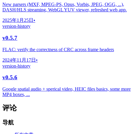
New parsers (MXF, MPEG-PS, Opus, Vorbis, JPEG, OGG, ...),
DASH/HLS streaming, WebGL YUV viewer, refreshed web app.
2025年1月25日
•
version-history
v0.5.7
FLAC: verify the correctness of CRC across frame headers
2024年11月17日
•
version-history
v0.5.6
Google spatial audio + sperical video, HEIC files basics, some more
MP4 boxes, ...
评论
导航