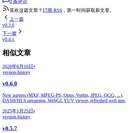
0 条评论
喜欢这篇文章？
订阅 RSS
，第一时间获取新文章。
上一篇
v0.3.0
下一篇
v0.4.1
相似文章
2026年6月16日
•
version-history
v0.6.0
New parsers (MXF, MPEG-PS, Opus, Vorbis, JPEG, OGG, ...),
DASH/HLS streaming, WebGL YUV viewer, refreshed web app.
2025年1月25日
•
version-history
v0.5.7