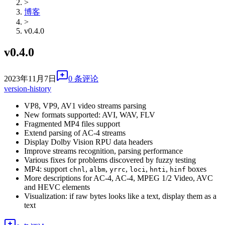
>
博客
>
v0.4.0
v0.4.0
2023年11月7日
0 条评论
version-history
VP8, VP9, AV1 video streams parsing
New formats supported: AVI, WAV, FLV
Fragmented MP4 files support
Extend parsing of AC-4 streams
Display Dolby Vision RPU data headers
Improve streams recognition, parsing performance
Various fixes for problems discovered by fuzzy testing
MP4: support
,
,
,
,
,
boxes
chnl
albm
yrrc
loci
hnti
hinf
More descriptions for AC-4, AC-4, MPEG 1/2 Video, AVC
and HEVC elements
Visualization: if raw bytes looks like a text, display them as a
text