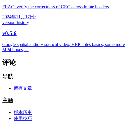
FLAC: verify the correctness of CRC across frame headers
2024年11月17日
•
version-history
v0.5.6
Google spatial audio + sperical video, HEIC files basics, some more
MP4 boxes, ...
评论
导航
所有文章
主题
版本历史
使用技巧