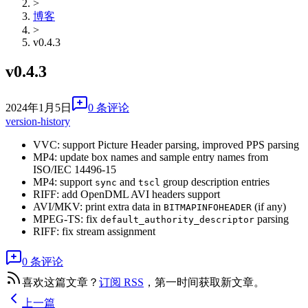
>
博客
>
v0.4.3
v0.4.3
2024年1月5日
0 条评论
version-history
VVC: support Picture Header parsing, improved PPS parsing
MP4: update box names and sample entry names from
ISO/IEC 14496-15
MP4: support
and
group description entries
sync
tscl
RIFF: add OpenDML AVI headers support
AVI/MKV: print extra data in
(if any)
BITMAPINFOHEADER
MPEG-TS: fix
parsing
default_authority_descriptor
RIFF: fix stream assignment
0 条评论
喜欢这篇文章？
订阅 RSS
，第一时间获取新文章。
上一篇