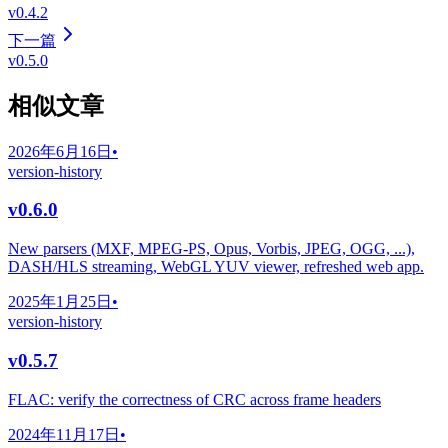
v0.4.2
下一篇
v0.5.0
相似文章
2026年6月16日
•
version-history
v0.6.0
New parsers (MXF, MPEG-PS, Opus, Vorbis, JPEG, OGG, ...),
DASH/HLS streaming, WebGL YUV viewer, refreshed web app.
2025年1月25日
•
version-history
v0.5.7
FLAC: verify the correctness of CRC across frame headers
2024年11月17日
•