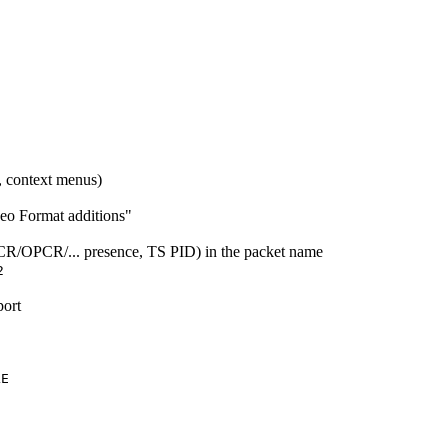
, context menus)
o Format additions"
CR/OPCR/... presence, TS PID) in the packet name
2
ort
LE