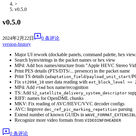
>
v0.5.0
v0.5.0
2024年2月22日
0 条评论
version-history
Major UI rework (dockable panels, command palette, hex view
Search bytes/strings in the packet names or hex view
MP4: Add box names/structure from "Apple HEVC Stereo Vide
Print PES details (PTS/DTS/... presence) in the packet name
Print TS details (
/
/P
adaptation_field
payload_unit_start
Fix
user data reading with
st2094_10
ext_block_level == 
MP4: Add
box name/recognition
rtmd
TS: Add
supp
S2_satellite_delivery_system_descriptor
RIFF: names for OpenDML chunks
MKV: Fix reading of AVC/HEVC/VVC decoder configs
AVC: Improve
parsing
dec_ref_pic_marking_repetition
Extend number of known GUIDs in
WAVE_FORMAT_EXTENSIB
Recognize more video formats from
VIDEOINFOHEADER
0 条评论