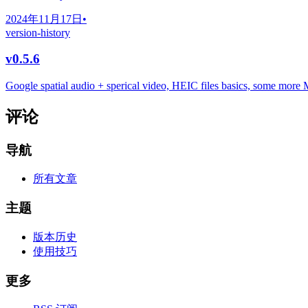
2024年11月17日
•
version-history
v0.5.6
Google spatial audio + sperical video, HEIC files basics, some more 
评论
导航
所有文章
主题
版本历史
使用技巧
更多